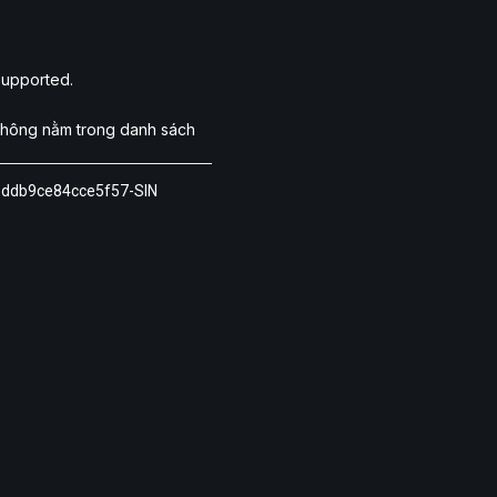
 supported.
 không nằm trong danh sách
9ddb9ce84cce5f57-SIN