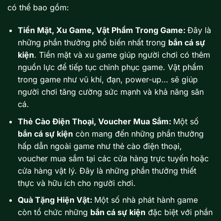
có thể bao gồm:
Tiền Mặt, Xu Game, Vật Phẩm Trong Game:
Đây là
những phần thưởng phổ biến nhất trong
bắn cá sự
kiện
. Tiền mặt và xu game giúp người chơi có thêm
nguồn lực để tiếp tục chinh phục game. Vật phẩm
trong game như vũ khí, đạn, power-up… sẽ giúp
người chơi tăng cường sức mạnh và khả năng săn
cá.
Thẻ Cào Điện Thoại, Voucher Mua Sắm:
Một số
bắn cá sự kiện
còn mang đến những phần thưởng
hấp dẫn ngoài game như thẻ cào điện thoại,
voucher mua sắm tại các cửa hàng trực tuyến hoặc
cửa hàng vật lý. Đây là những phần thưởng thiết
thực và hữu ích cho người chơi.
Quà Tặng Hiện Vật:
Một số nhà phát hành game
còn tổ chức những
bắn cá sự kiện
đặc biệt với phần