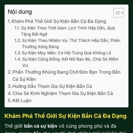
Nội dung
Khám Phá Thế Giới Sự Kiện Bắn Cá Đa Dạng
Sự Kiện Theo Thời Gian: Lịch Trình Hấp Dẫn, Quà
Tặng Bất Ngờ
Sự Kiện Theo Nhiệm Vụ: Thử Thách Hấp Dẫn, Phần
Thưởng Xứng Đáng
Sự Kiện May Mắn: Cơ Hội Trúng Quà Khổng Lồ
Sự Kiện Cộng Đồng: Kết Nối Bạn Bè, Chia Sẻ Niềm
Vui
Phần Thưởng Khủng Đang Chờ Đón Bạn Trong Bắn
Cá Sự Kiện
Hướng Dẫn Tham Gia Sự Kiện Bắn Cá
Chia Sẻ Kinh Nghiệm Tham Gia Sự Kiện Bắn Cá
Kết Luận
Khám Phá Thế Giới Sự Kiện Bắn Cá Đa Dạng
Thế giới
bắn cá sự kiện
vô cùng phong phú và đa