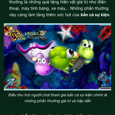
thưởng là những quà tặng hiện vật giá trị như điện
thoại, máy tính bảng, xe máy… Những phần thưởng
này càng làm tăng thêm sức hút của
bắn cá sự kiện
.
Điều thu hút người chơi tham gia bắn cá sự kiện chính là
những phần thưởng giá trị và hấp dẫn