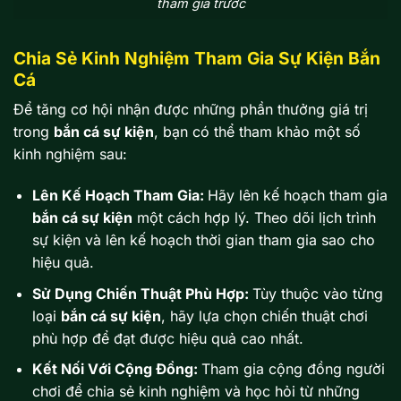
tham gia trước
Chia Sẻ Kinh Nghiệm Tham Gia Sự Kiện Bắn
Cá
Để tăng cơ hội nhận được những phần thưởng giá trị
trong
bắn cá sự kiện
, bạn có thể tham khảo một số
kinh nghiệm sau:
Lên Kế Hoạch Tham Gia:
Hãy lên kế hoạch tham gia
bắn cá sự kiện
một cách hợp lý. Theo dõi lịch trình
sự kiện và lên kế hoạch thời gian tham gia sao cho
hiệu quả.
Sử Dụng Chiến Thuật Phù Hợp:
Tùy thuộc vào từng
loại
bắn cá sự kiện
, hãy lựa chọn chiến thuật chơi
phù hợp để đạt được hiệu quả cao nhất.
Kết Nối Với Cộng Đồng:
Tham gia cộng đồng người
chơi để chia sẻ kinh nghiệm và học hỏi từ những