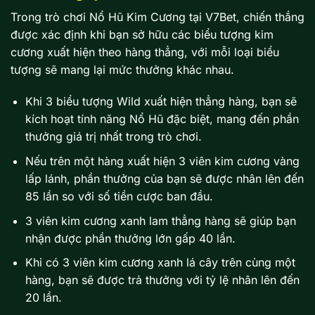
Trong trò chơi Nổ Hũ Kim Cương tại V7Bet, chiến thắng
được xác định khi bạn sở hữu các biểu tượng kim
cương xuất hiện theo hàng thẳng, với mỗi loại biểu
tượng sẽ mang lại mức thưởng khác nhau.
Khi 3 biểu tượng Wild xuất hiện thẳng hàng, bạn sẽ
kích hoạt tính năng Nổ Hũ đặc biệt, mang đến phần
thưởng giá trị nhất trong trò chơi.
Nếu trên một hàng xuất hiện 3 viên kim cương vàng
lấp lánh, phần thưởng của bạn sẽ được nhân lên đến
85 lần so với số tiền cược ban đầu.
3 viên kim cương xanh lam thẳng hàng sẽ giúp bạn
nhận được phần thưởng lớn gấp 40 lần.
Khi có 3 viên kim cương xanh lá cây trên cùng một
hàng, bạn sẽ được trả thưởng với tỷ lệ nhân lên đến
20 lần.