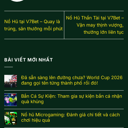
Nổ Hũ Thần Tài tại V7Bet –
Nổ Hũ tại V7Bet – Quay là
Vận may thịnh vượng,
trúng, săn thưởng mỗi phút
thưởng lớn liên tục
BÀI VIẾT MỚI NHẤT
Đã sẵn sàng lên đường chưa? World Cup 2026
đang gọi tên từng thành phố rồi đó!
Bắn Cá Sự Kiện: Tham gia sự kiện bắn cá nhận
quà khủng
Nổ hũ Microgaming: Đánh giá chi tiết và cách
chơi hiệu quả