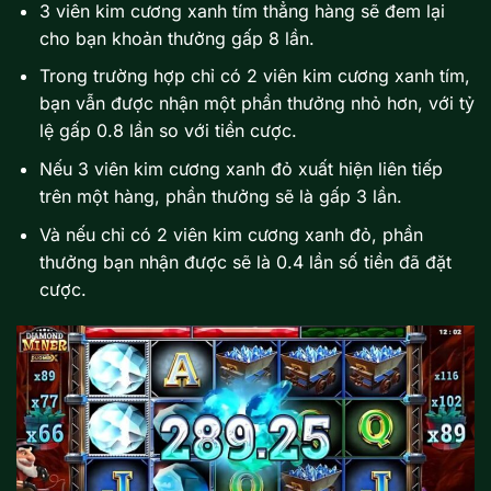
3 viên kim cương xanh tím thẳng hàng sẽ đem lại
cho bạn khoản thưởng gấp 8 lần.
Trong trường hợp chỉ có 2 viên kim cương xanh tím,
bạn vẫn được nhận một phần thưởng nhỏ hơn, với tỷ
lệ gấp 0.8 lần so với tiền cược.
Nếu 3 viên kim cương xanh đỏ xuất hiện liên tiếp
trên một hàng, phần thưởng sẽ là gấp 3 lần.
Và nếu chỉ có 2 viên kim cương xanh đỏ, phần
thưởng bạn nhận được sẽ là 0.4 lần số tiền đã đặt
cược.